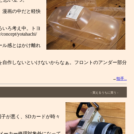
。漫画の中だと軽快
ろいろ考え中。トヨ
r/concept/yotahachi/
ール感とはかけ離れ
を自作しないといけないからなぁ。フロントのアンダー部分
→
拍手...
- 買えるうちに買う -
調子が悪く、SDカードが時々
メーカー修理対象外になって