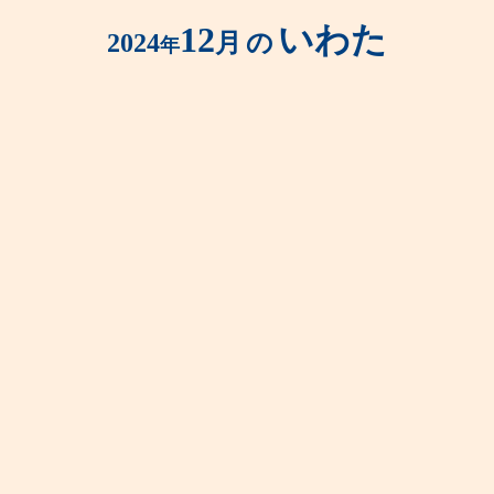
12
いわた
2024
月
の
年