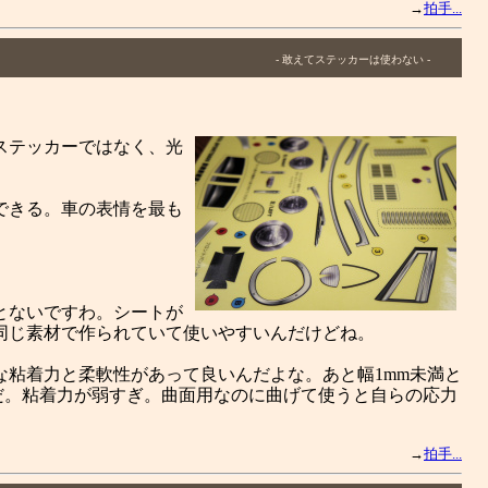
→
拍手...
- 敢えてステッカーは使わない -
ステッカーではなく、光
できる。車の表情を最も
とないですわ。シートが
同じ素材で作られていて使いやすいんだけどね。
粘着力と柔軟性があって良いんだよな。あと幅1mm未満と
ダメだ。粘着力が弱すぎ。曲面用なのに曲げて使うと自らの応力
→
拍手...