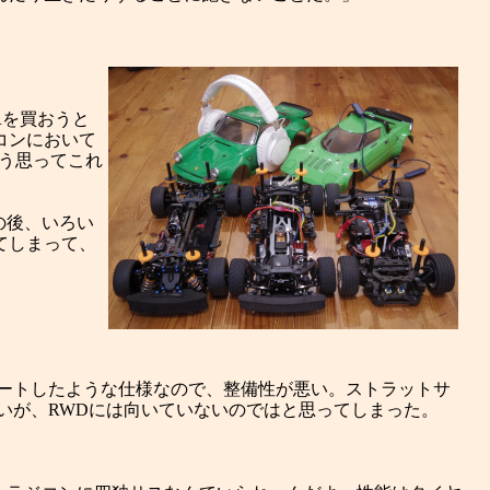
Rを買おうと
コンにおいて
う思ってこれ
の後、いろい
てしまって、
バートしたような仕様なので、整備性が悪い。ストラットサ
いが、RWDには向いていないのではと思ってしまった。