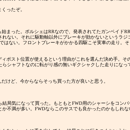
まくったぞ。
始まった。ポルシェはRRなので、発表されてたガンベイドR
売されない。それに駆動軸以外にブレーキが効かないというラジ
けではない。フロントブレーキがかかる四駆こそ実車の走り。そ
ディポスト位置が使えるという理由がこれを選んだ決め手。そ
たらシャフトなのに転がり感の無いギクシャクした走りになっ
たんだけど、今からならそっち買った方が良いと思う。
たら結局気になって買った。もともとFWD用のシャーシをコン
とか不満が多い。FWDならこのサスでも良かったのかもしれな