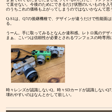
て直せない。今後のためにできるだけ状態のいいものを入
のうちこれの価格も上がってしまうのではないかなんて思
Q-S1は、Q7の後継機種で、デザインが違うだけで性能
る。
うーん。手に取ってみるとなんか違和感。レトロ風のデザイ
まぁ、こいつは信頼性が必要とされるワンフェスの時専用
時々レンズが認識しないQ。時々SDカードが認識しないQ
壊れやすいのはなんとかして欲しい。