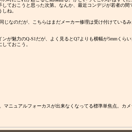
手しておこうと思った次第。なんか、最近コンデジが若者の間
うしね。
面は同じなのだが、こちらはまだメーカー修理は受け付けている
ンが魅力のQ-S1だが、よく見るとQ7よりも横幅が5mmく
にしておこう。
7。マニュアルフォーカスが出来なくなってる標準単焦点。カ