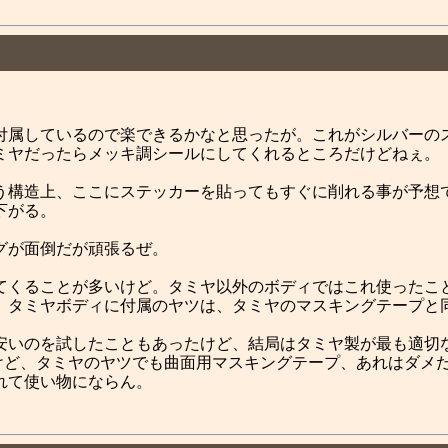
付属しているので楽できるかなと思ったが。これがシルバーの
ミヤだったらメッキ調シールにしてくれるところだけどねぇ。
う構造上、ここにステッカーを貼ってもすぐに削れる事が予想
下がる。
グが面倒だが頑張るぜ。
てくることが多いけど。タミヤ以外のボディではこれ使ったこ
。タミヤボディに付属のヤツは、タミヤのマスキングテープと
安いのを試したこともあったけど、結局はタミヤ製が最も適切な
えている。けど、タミヤのヤツでも曲面用マスキングテープ、あれは
れて使い物にならん。