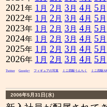
2021
1
2
3
4
5
年
月
月
月
月
月
2022
1
2
3
4
5
年
月
月
月
月
月
2023
1
2
3
4
5
年
月
月
月
月
月
2024
1
2
3
4
5
年
月
月
月
月
月
2025
1
2
3
4
5
年
月
月
月
月
月
2026
1
2
3
4
5
年
月
月
月
月
月
Twitter
Google+
フィギュアの写真
ミニ四駆うんちく
ミニ四駆A
2006年5月31日(水)