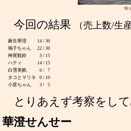
帰
今回の結果
（売上数/生
麻生華澄
14
/
30
鳩子ちゃん
22
/
30
神尾観鈴
3
/
15
ハティ
14
/
15
白雪美帆
6
/
7
タコとマリネ
0
/
10
小星ちゃん
3
/
5
とりあえず考察をして
華澄せんせー