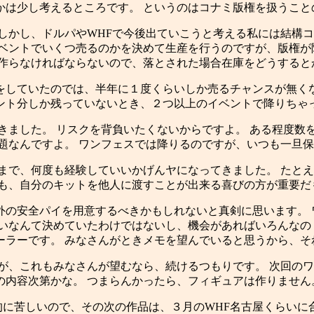
は少し考えるところです。 というのはコナミ版権を扱うこと
しかし、ドルパやWHFで今後出ていこうと考える私には結構コ
イベントでいくつ売るのかを決めて生産を行うのですが、版権が
を作らなければならないので、落とされた場合在庫をどうすると
していたのでは、半年に１度くらいしか売るチャンスが無くな
ント分しか残っていないとき、２つ以上のイベントで降りちゃっ
きました。 リスクを背負いたくないからですよ。 ある程度数
題なんですよ。 ワンフェスでは降りるのですが、いつも一旦保
まで、何度も経験していいかげんヤになってきました。 たと
りも、自分のキットを他人に渡すことが出来る喜びの方が重要だ
の安全パイを用意するべきかもしれないと真剣に思います。 
いなんて決めていたわけではないし、機会があればいろんなの
ーラーです。 みなさんがときメモを望んでいると思うから、そ
が、これもみなさんが望むなら、続けるつもりです。 次回のワ
内容次第かな。 つまらんかったら、フィギュアは作りません
間的に苦しいので、その次の作品は、３月のWHF名古屋くらいに