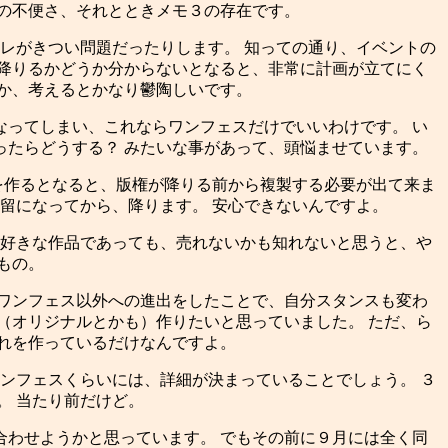
の不便さ、それとときメモ３の存在です。
レがきつい問題だったりします。 知っての通り、イベントの
降りるかどうか分からないとなると、非常に計画が立てにく
か、考えるとかなり鬱陶しいです。
ってしまい、これならワンフェスだけでいいわけです。 い
たらどうする？ みたいな事があって、頭悩ませています。
を作るとなると、版権が降りる前から複製する必要が出て来ま
留になってから、降ります。 安心できないんですよ。
え好きな作品であっても、売れないかも知れないと思うと、や
もの。
ワンフェス以外への進出をしたことで、自分スタンスも変わ
（オリジナルとかも）作りたいと思っていました。 ただ、ら
れを作っているだけなんですよ。
ンフェスくらいには、詳細が決まっていることでしょう。 ３
。 当たり前だけど。
合わせようかと思っています。 でもその前に９月には全く同