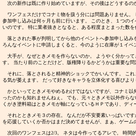
次の新作は既に作り始めていますが、その後はどうするのか
ワンフェスだけでコナミ物を扱う分には問題ありません。 
参加申し込みは何ヶ月も前に行います。 このとき、１つの
いのです。 特に業者抜きとなると、ある程度まとまった数
落とされた事が判明してから他のイベントへ参加申し込みを
ろんなイベントに申請しまくると、今のように在庫が１イベ
大手が、なぜときメモを作らないのか。 ようやく分かって
す。 当たり前のことだけど、版権降りるかどうかは重要な問
それに、落とされると精神的ショックでかいんです。 これ
る気が萎えます。 だって好きなキャラを立体化する喜びよ
かといってときメモやめるわけではないですが、コナミ以外
ったのかも知れませんねぇ。 でも、元々ときメモ以外作らな
くがき塗料箱はときメモが軸になっているＨＰであり、ディ
それとときメモ３の存在。 なんだが不安要素いっぱいです
を応援していくか否かはまだ決めてませんが、まぁ、ゲームの
次回のワンフェスは2/3。 ネタは今作ってるアレで。 時